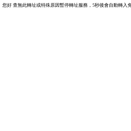
您好 查無此轉址或特殊原因暫停轉址服務，5秒後會自動轉入